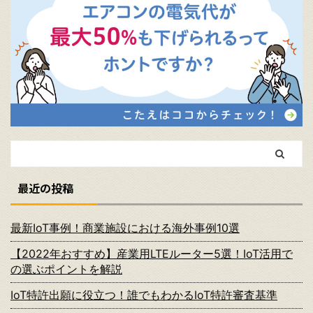
最近の投稿
最新IoT事例！商業施設における海外事例10選
【2022年おすすめ】産業用LTEルーター5選！IoT活用で
の選ぶポイントを解説
IoT特許出願に役立つ！誰でもわかるIoT特許審査基準