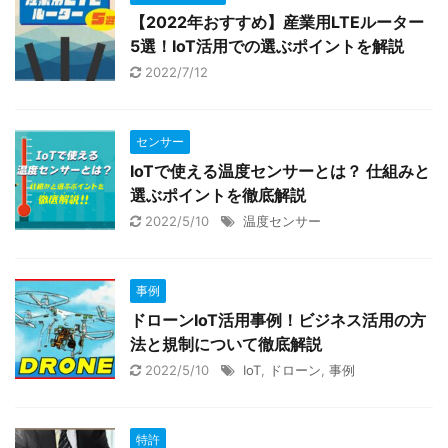
Tで水道
品の性能を比較し、ご紹介します。 本
技術文
【2022年おすすめ】産業用LTEルーター
スマー
記事を読んで頂くと、使いやすい産業
がない
5選！IoT活用での選ぶポイントを解説
テムを
用LTEルーターの基本的な特徴と、IoT
出願前
2022/7/12
に活用するための要点が ...
て、公
発明が
センサー
IoTで使える温度センサーとは？ 仕組みと
選ぶポイントを徹底解説
2022/5/10
温度センサー
事例
ドローンIoT活用事例！ビジネス活用の方
法と規制について徹底解説
2022/5/10
IoT
,
ドローン
,
事例
特許