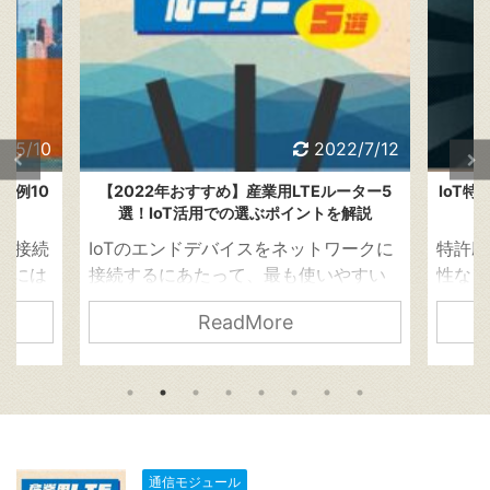
2/5/10
2022/7/12
事例10
【2022年おすすめ】産業用LTEルーター5
IoT
選！IoT活用での選ぶポイントを解説
スが接続
IoTのエンドデバイスをネットワークに
特許庁
年には
接続するにあたって、最も使いやすい
性など
ていま
通信規格の組み合わせは、「キャリア
かどう
ReadMore
進む中、
のメイン電波のLTE＋世界中で使える
りにく
中で
WiFi」です。 これは、端末からルータ
の審査
の、世
ーをWi-Fiで接続し、ルーターのバック
新案審
の存在
ホールをLTEで接続するものです。 本
くこの
こで今
記事では、このLTE＋Wi-Fiの組み合わ
当性及
業の事
せで動作する産業用LTEルーターのう
歩性 
通信モジュール
におけ
ち、Amazonで購入できるおすすめ5製
ものは